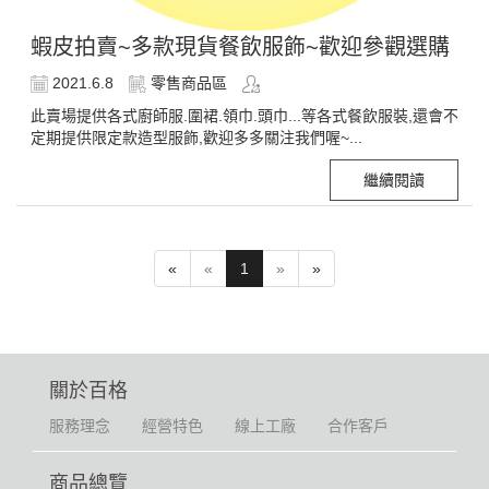
蝦皮拍賣~多款現貨餐飲服飾~歡迎參觀選購
2021.6.8
零售商品區
此賣場提供各式廚師服.圍裙.領巾.頭巾...等各式餐飲服裝,還會不
定期提供限定款造型服飾,歡迎多多關注我們喔~...
繼續閱讀
«
«
1
»
»
關於百格
服務理念
經營特色
線上工廠
合作客戶
商品總覽