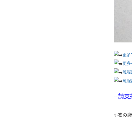
更多
更多
班服
班服
--
請支
✨衣の