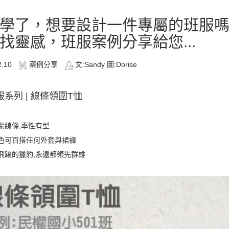
學了，想要設計一件專屬的班服
找靈感，班服案例分享給您...
2.10
案例分享
文:Sandy 圖:Dorise
服系列 | 線條領圍T恤
潔線條,率性有型
色可百搭任何外套與裙褲
飛躍的獵豹,永遠都領先群雄