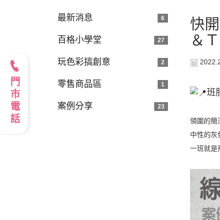
最新消息
6
快開
＆Ｔ
百格小學堂
27
玩色彩搞創意
2022.
2
門市電話
零售商品區
1
班
案例分享
23
領圍的簡
中性的灰
一班就是