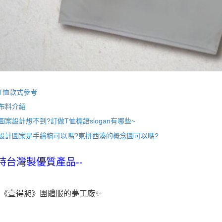
T恤款式參考
布料介紹
圖案設計想不到?訂做T恤標語slogan有哪些~
設計圖案是手繪稿可以嗎?東拼西湊的概念圖可以嗎?
持台灣製優質產品--
廠《壹得昶》團體服的夢工廠✨