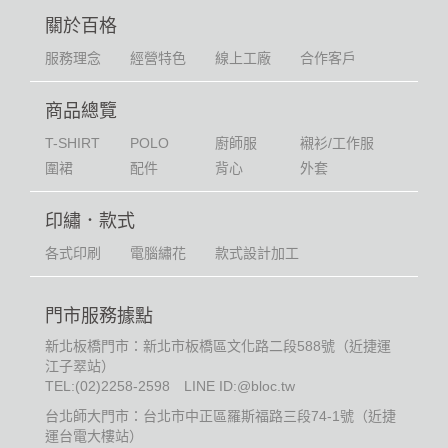
關於百格
服務理念
經營特色
線上工廠
合作客戶
商品總覽
T-SHIRT
POLO
廚師服
襯衫/工作服
圍裙
配件
背心
外套
印繡．款式
各式印刷
電腦繡花
款式設計加工
門市服務據點
新北板橋門市：新北市板橋區文化路二段588號（近捷運
江子翠站）
TEL:
(02)2258-2598
LINE ID:@bloc.tw
台北師大門市：台北市中正區羅斯福路三段74-1號（近捷
運台電大樓站）