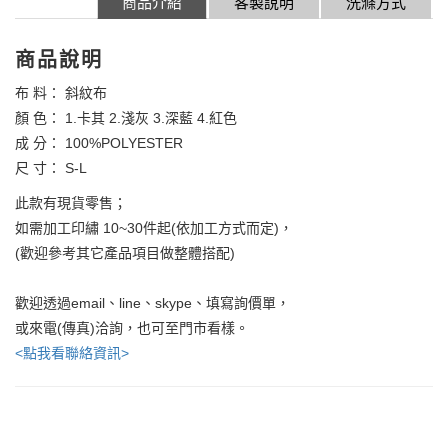
商品介紹
客製說明
洗滌方式
商品說明
布 料： 斜紋布
顏 色： 1.卡其 2.淺灰 3.深藍 4.紅色
成 分： 100%POLYESTER
尺 寸： S-L
此款有現貨零售；
如需加工印繡 10~30件起(依加工方式而定)，
(歡迎參考其它產品項目做整體搭配)
歡迎透過email、line、skype、填寫詢價單，
或來電(傳真)洽詢，也可至門市看樣。
<點我看聯絡資訊>