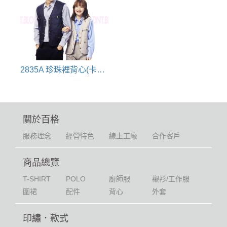
2835A 珍珠裡背心(卡其/淺灰/深藍/紅色)
關於百格
服務理念
經營特色
線上工廠
合作客戶
商品總覽
T-SHIRT
POLO
廚師服
襯衫/工作服
圍裙
配件
背心
外套
印繡．款式