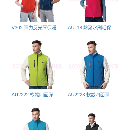
V302 彈力反光厚保暖背心(亮橘配彩藍/深藍配亮黃)
AU118 防潑水刷毛保暖背心-桃紅(可組合)
AU2222 軟殼四面彈背心(草綠)
AU2223 軟殼四面彈背心(寶藍)