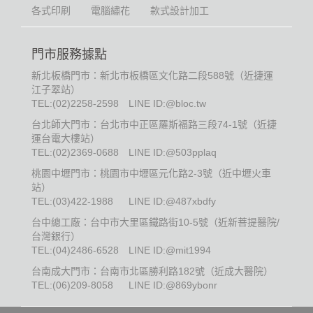
各式印刷
電腦繡花
款式設計加工
門市服務據點
新北板橋門市：新北市板橋區文化路二段588號（近捷運
江子翠站）
TEL:
(02)2258-2598
LINE ID:@bloc.tw
台北師大門市：台北市中正區羅斯福路三段74-1號（近捷
運台電大樓站）
TEL:
(02)2369-0688
LINE ID:@503pplaq
桃園中壢門市：桃園市中壢區元化路2-3號（近中壢火車
站）
TEL:
(03)422-1988
LINE ID:@487xbdfy
台中總工廠：台中市大里區鐵路街10-5號（近新菩提醫院/
台灣銀行）
TEL:
(04)2486-6528
LINE ID:@mit1994
台南成大門市：台南市北區勝利路182號（近成大醫院）
TEL:
(06)209-8058
LINE ID:@869ybonr