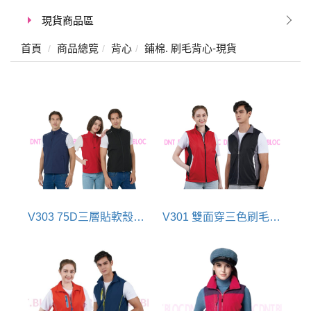
現貨商品區
首頁
商品總覽
背心
鋪棉. 刷毛背心-現貨
V303 75D三層貼軟殼保暖背心(紅色/黑色/丈青)
V301 雙面穿三色刷毛保暖背心(黑/紅)