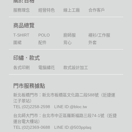
關於百格
服務理念
經營特色
線上工廠
合作客戶
商品總覽
T-SHIRT
POLO
廚師服
襯衫/工作服
圍裙
配件
背心
外套
印繡．款式
各式印刷
電腦繡花
款式設計加工
門市服務據點
新北板橋門市：新北市板橋區文化路二段588號（近捷運
江子翠站）
TEL:
(02)2258-2598
LINE ID:@bloc.tw
台北師大門市：台北市中正區羅斯福路三段74-1號（近捷
運台電大樓站）
TEL:
(02)2369-0688
LINE ID:@503pplaq