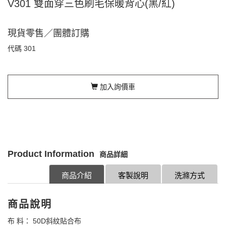
V301 雙面穿三色刷毛保暖背心(黑/紅)
現貨零售／團體訂購
代碼
301
加入詢價車
Product Information
商品詳細
商品介紹
客製說明
洗滌方式
商品說明
布 料： 50D斜紋貼合布