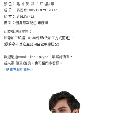
顏 色： 黑+中灰+銀 / 紅+黑+銀
成 分： 防潑水100%POLYESTER
尺 寸： S-5L(無4L)
備 註：側身剪裁配色,銀飾線
此款有現貨零售；
如需加工印繡 10~30件起(依加工方式而定)，
(歡迎參考其它產品項目做整體搭配)
歡迎透過email、line、skype、填寫詢價單，
或來電(傳真)洽詢，也可至門市看樣。
<點我看聯絡資訊>