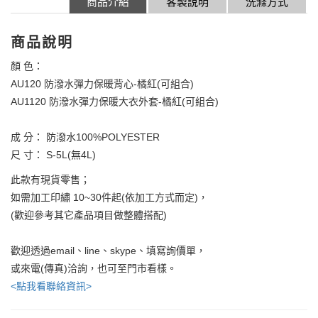
商品介紹
客製說明
洗滌方式
商品說明
顏 色：
AU120 防潑水彈力保暖背心-橘紅(可組合)
AU1120 防潑水彈力保暖大衣外套-橘紅(可組合)
成 分： 防潑水100%POLYESTER
尺 寸： S-5L(無4L)
此款有現貨零售；
如需加工印繡 10~30件起(依加工方式而定)，
(歡迎參考其它產品項目做整體搭配)
歡迎透過email、line、skype、填寫詢價單，
或來電(傳真)洽詢，也可至門市看樣。
<點我看聯絡資訊>