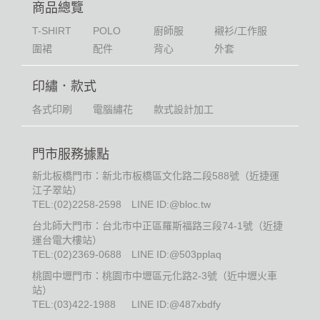
商品總覽
T-SHIRT
POLO
廚師服
襯衫/工作服
圍裙
配件
背心
外套
印繡．款式
各式印刷
電腦繡花
款式設計加工
門市服務據點
新北板橋門市：新北市板橋區文化路二段588號（近捷運
江子翠站）
TEL:
(02)2258-2598
LINE ID:@bloc.tw
台北師大門市：台北市中正區羅斯福路三段74-1號（近捷
運台電大樓站）
TEL:
(02)2369-0688
LINE ID:@503pplaq
桃園中壢門市：桃園市中壢區元化路2-3號（近中壢火車
站）
TEL:
(03)422-1988
LINE ID:@487xbdfy