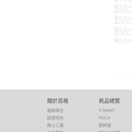
關於百格
商品總覽
服務理念
T-SHIRT
經營特色
POLO
線上工廠
廚師服