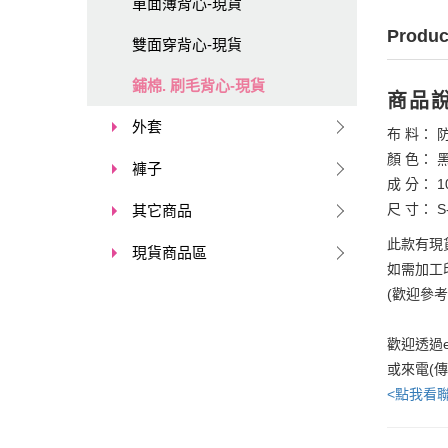
單面薄背心-現貨
Produc
雙面穿背心-現貨
鋪棉. 刷毛背心-現貨
商品
外套
布 料： 
顏 色： 
褲子
成 分： 1
尺 寸： S-
其它商品
此款有現
現貨商品區
如需加工印
(歡迎參
歡迎透過e
或來電(
<點我看