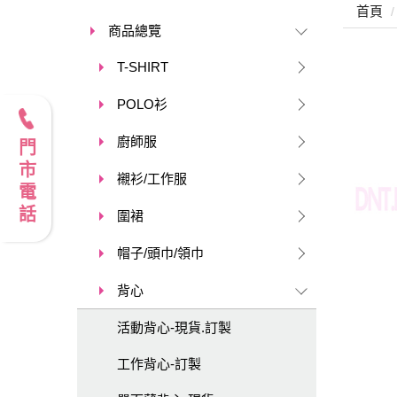
首頁
商品總覽
T-SHIRT
POLO衫
廚師服
門市電話
襯衫/工作服
圍裙
帽子/頭巾/領巾
背心
活動背心-現貨.訂製
工作背心-訂製