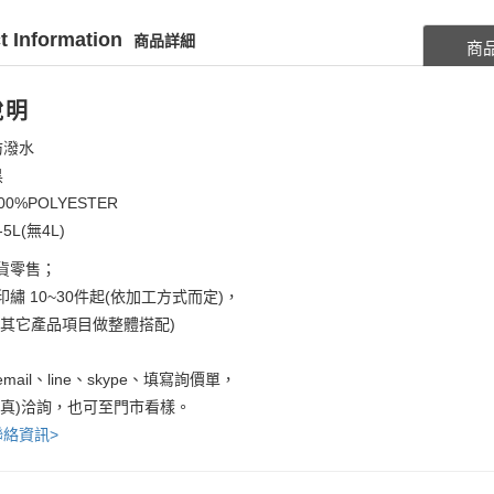
t Information
商品詳細
商
說明
防潑水
黑
00%POLYESTER
5L(無4L)
貨零售；
繡 10~30件起(依加工方式而定)，
考其它產品項目做整體搭配)
mail、line、skype、填寫詢價單，
傳真)洽詢，也可至門市看樣。
聯絡資訊>