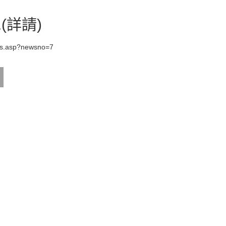
(詳請)
ws.asp?newsno=7