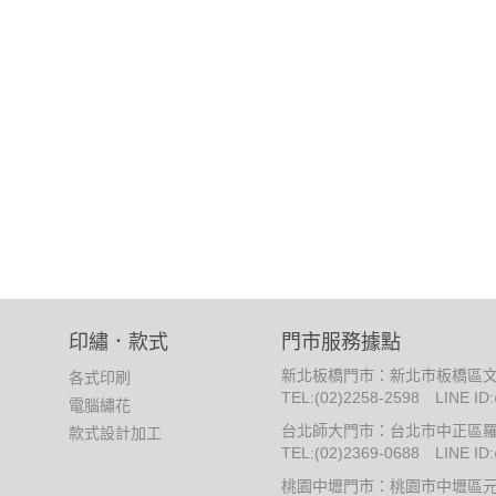
印繡．款式
門市服務據點
新北板橋門市：新北市板橋區文
各式印刷
TEL:
(02)2258-2598
LINE ID
電腦繡花
台北師大門市：台北市中正區羅
款式設計加工
TEL:
(02)2369-0688
LINE ID
桃園中壢門市：桃園市中壢區元