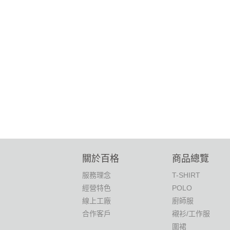
關於百格
商品總覽
服務理念
T-SHIRT
經營特色
POLO
線上工廠
廚師服
合作客戶
襯衫/工作服
圍裙