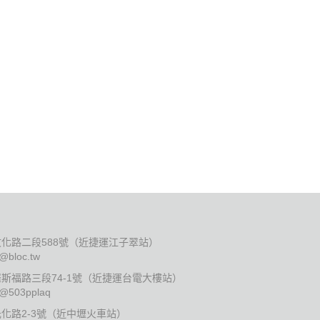
化路二段588號（近捷運江子翠站）
:@bloc.tw
斯福路三段74-1號（近捷運台電大樓站）
:@503pplaq
化路2-3號（近中壢火車站）