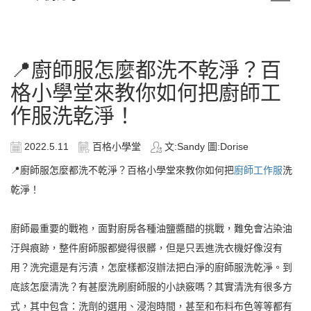
📍廚師服怎麼都洗不乾淨？百
格小學堂來教你如何把廚師工
作服洗乾淨！
2022.5.11
百格小學堂
文:Sandy 圖:Dorise
📍廚師服怎麼都洗不乾淨？百格小學堂來教你如何把
廚師工作服
洗
乾淨！
廚師最重要的戰袍，面對廚房各種油鹽醬醋的挑戰，難免會沾染油
汙與痕跡，整件廚師服都變得很髒，但是只丟進洗衣機好像沒有
用？洗完還是有污漬，怎麼樣都沒辦法把白淨的廚師服洗乾淨。到
底該怎麼清洗？有甚麼洗刷廚師服的小訣竅嗎？其實清洗有很多方
式，其中包含：洗劑的選用、浸泡時間，甚至和布料布色等等都有