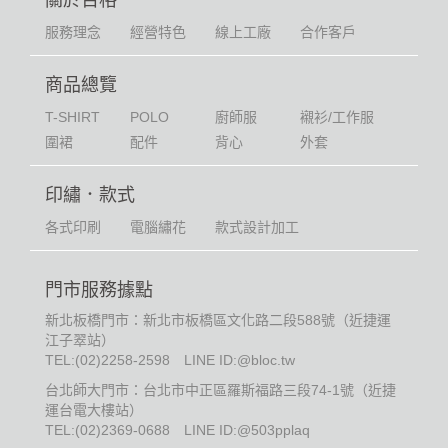
關於百格
服務理念
經營特色
線上工廠
合作客戶
商品總覽
T-SHIRT
POLO
廚師服
襯衫/工作服
圍裙
配件
背心
外套
印繡．款式
各式印刷
電腦繡花
款式設計加工
門市服務據點
新北板橋門市：新北市板橋區文化路二段588號（近捷運
江子翠站）
TEL:
(02)2258-2598
LINE ID:@bloc.tw
台北師大門市：台北市中正區羅斯福路三段74-1號（近捷
運台電大樓站）
TEL:
(02)2369-0688
LINE ID:@503pplaq