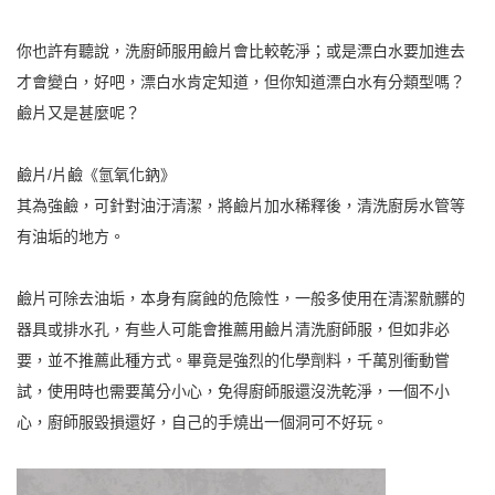
你也許有聽說，洗廚師服用鹼片會比較乾淨；或是漂白水要加進去
才會變白，好吧，漂白水肯定知道，但你知道漂白水有分類型嗎？
鹼片又是甚麼呢？
鹼片/片鹼《氫氧化鈉》
其為強鹼，可針對油汙清潔，將鹼片加水稀釋後，清洗廚房水管等
有油垢的地方。
鹼片可除去油垢，本身有腐蝕的危險性，一般多使用在清潔骯髒的
器具或排水孔，有些人可能會推薦用鹼片清洗廚師服，但如非必
要，並不推薦此種方式。畢竟是強烈的化學劑料，千萬別衝動嘗
試，使用時也需要萬分小心，免得廚師服還沒洗乾淨，一個不小
心，廚師服毀損還好，自己的手燒出一個洞可不好玩。