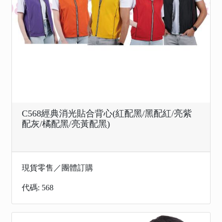
C568經典消光貼合背心(紅配黑/黑配紅/亮紫
配灰/橘配黑/亮黃配黑)
現貨零售／團體訂購
代碼: 568