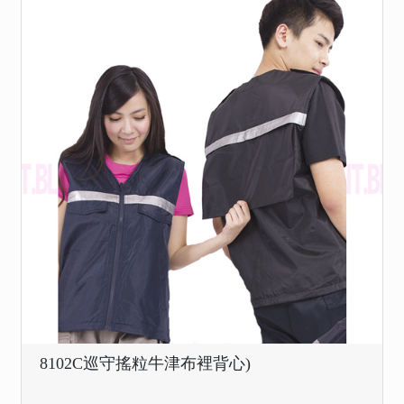
8102C巡守搖粒牛津布裡背心)