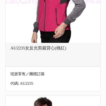
AU2235女反光剪裁背心(桃紅)
現貨零售／團體訂購
代碼: AU2235