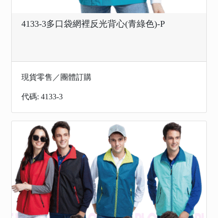
4133-3多口袋網裡反光背心(青綠色)-P
現貨零售／團體訂購
代碼: 4133-3